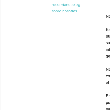
recomiendoblog
sobre nosotras
No
Es
pu
sa
in
ge
No
co
el
En
po
pa