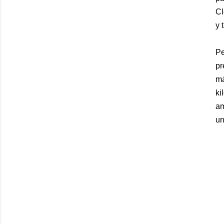
Cl
y 
Pe
pr
má
ki
am
un