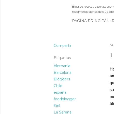
Blog de recetas caseras, econó
recomendaciones de ciudades 
PÁGINA PRINCIPAL
Compartir
feb
1
Etiquetas
Alemania
Ho
Barcelona
am
Bloggers
qu
Chile
sa
españa
me
foodblogger
al
Kiel
La Serena