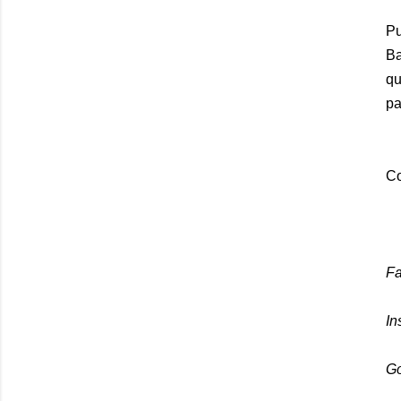
Pu
Ba
qu
pa
Co
F
In
Go