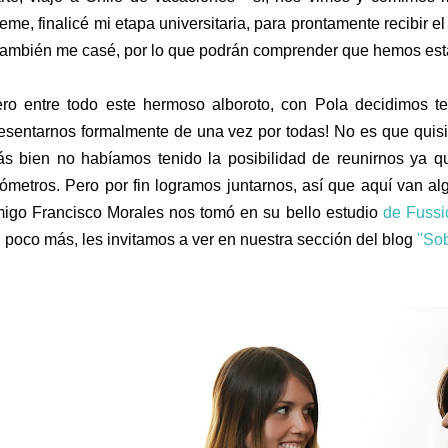
eme, finalicé mi etapa universitaria, para prontamente recibir el 
también me casé, por lo que podrán comprender que hemos es
ro entre todo este hermoso alboroto, con Pola decidimos t
esentarnos formalmente de una vez por todas! No es que quisi
s bien no habíamos tenido la posibilidad de reunirnos ya
lómetros. Pero por fin logramos juntarnos, así que aquí van al
igo Francisco Morales nos tomó en su bello estudio
de Fussi
 poco más, les invitamos a ver en nuestra sección del blog
"Sob