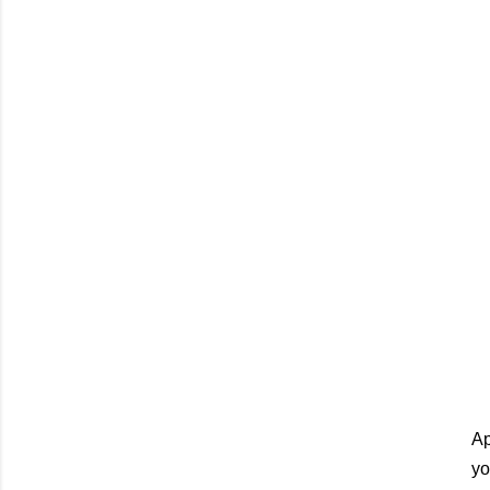
Ap
yo