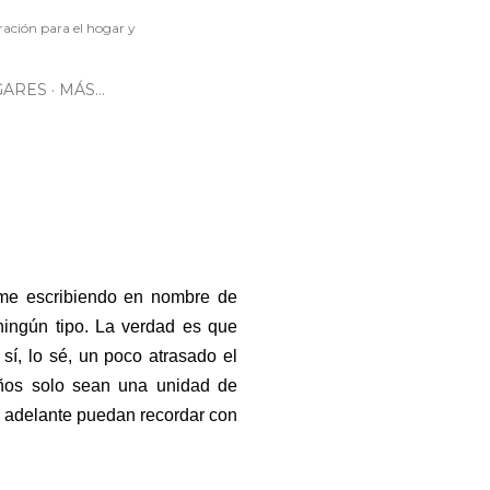
iración para el hogar y
GARES
MÁS…
me escribiendo en nombre de
ingún tipo. La verdad es que
sí, lo sé, un poco atrasado el
años solo sean una unidad de
 adelante puedan recordar con