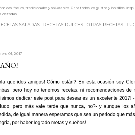
micas, fáciles, tradicionales y saludables. Para todos los gustos y bolsillos. Insp
visitadas.
RECETAS SALADAS
RECETAS DULCES
OTRAS RECETAS
LU
rero 01, 2017
 AÑO!
la queridos amigos! Cómo están? En esta ocasión soy Cle
bas, pero hoy no tenemos recetas, ni recomendaciones de n
isimos dedicar este post para desearles un excelente 2017! - 
ludo, pero más vale tarde que nunca, no?- y aunque los 
dida, de igual manera esperamos que sea un periodo que más
egría, por haber logrado metas y sueños!