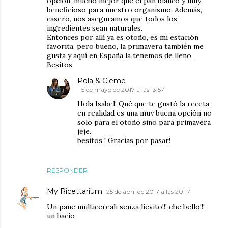
opción, mucho mejor que el pan blanco y muy
beneficioso para nuestro organismo. Además,
casero, nos aseguramos que todos los
ingredientes sean naturales.
Entonces por allí ya es otoño, es mi estación
favorita, pero bueno, la primavera también me
gusta y aquí en España la tenemos de lleno.
Besitos.
Pola & Cleme
5 de mayo de 2017 a las 13:57
Hola Isabel! Qué que te gustó la receta,
en realidad es una muy buena opción no
solo para el otoño sino para primavera
jeje.
besitos ! Gracias por pasar!
RESPONDER
My Ricettarium
25 de abril de 2017 a las 20:17
Un pane multicereali senza lievito!!! che bello!!!
un bacio