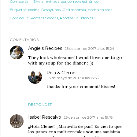
Compartir
Enviar entrada por correo electrónico
Etiquetas:
cocina
Desayunos
Gastronomia
Hecho en casa
Hora del Té
Recetas Saladas
Recetas Saludables
COMENTARIOS
Angie's Recipes
25 de abril de 2017 a las 15:24
They look wholesome! I would love one to go
with my soup for the dinner :-))
Pola & Cleme
5 de mayo de 2017 a las 13:55
thanks for your comment! Kisses!
RESPONDER
Isabel Rescalvo
25 de abril de 2017 a las 19:18
¡¡Hola Cleme!! ¡¡Maravilla de pan!! Es cierto que
los panes con multicereales son una sanísima